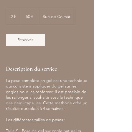
50
euros
2 h
2
50 €
Rue de Colmar
h
Réserver
Description du service
La pose complète en gel est une technique
qui consiste à appliquer du gel sur les
ongles pour les renforcer. Il est possible de
les rallonger si souhaité avec la technique
des demi-capsules. Cette méthode offre un
résultat durable 3 à 4 semaines.
Les différentes tailles de poses :
Taille S : Pose de gel sur ongle naturel ou