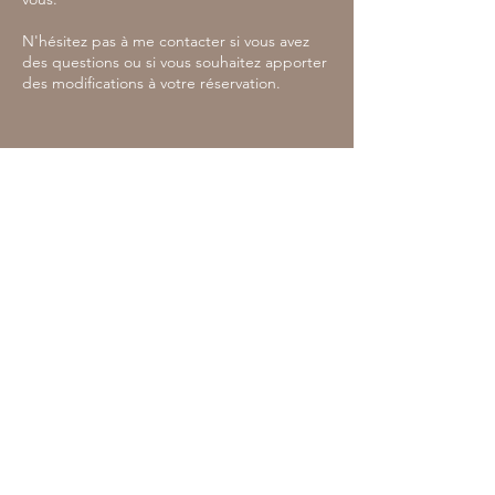
N'hésitez pas à me contacter si vous avez
des questions ou si vous souhaitez apporter
des modifications à votre réservation.
Coordonnées
19 Rue de Colmar, 68420 Herrlisheim-près-
Colmar, France
So Glam 68