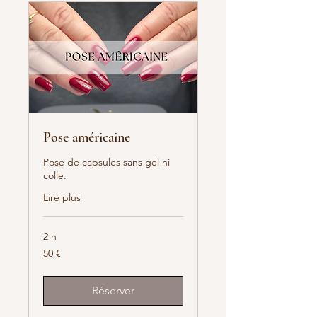
Pose américaine
Pose de capsules sans gel ni
colle.
Lire plus
2 h
50
50 €
euros
Réserver