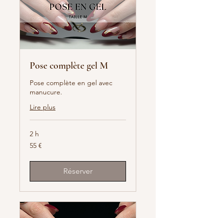
Pose complète gel M
Pose complète en gel avec
manucure.
Lire plus
2 h
55
55 €
euros
Réserver