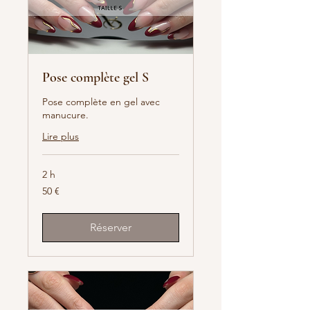
Pose complète gel S
Pose complète en gel avec
manucure.
Lire plus
2 h
50
50 €
euros
Réserver