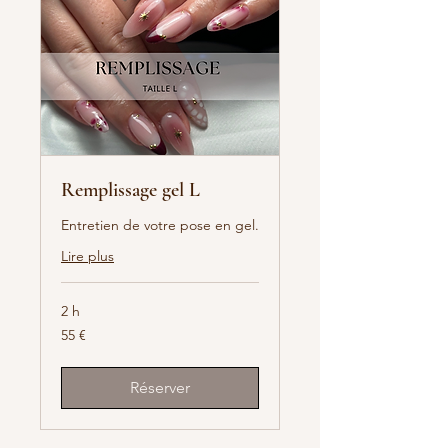
Remplissage gel L
Entretien de votre pose en gel.
Lire plus
2 h
55
55 €
euros
Réserver