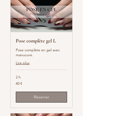
Pose complète gel L
Pose complète en gel avec
manucure.
Lire plus
2 h
60
60 €
euros
Réserver