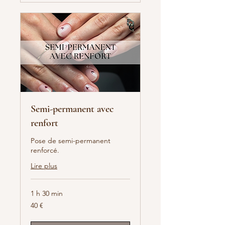
Semi-permanent avec
renfort
Pose de semi-permanent
renforcé.
Lire plus
1 h 30 min
40
40 €
euros