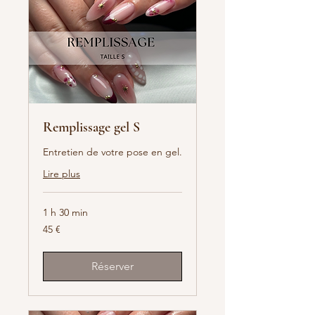
Remplissage gel S
Entretien de votre pose en gel.
Lire plus
1 h 30 min
45
45 €
euros
Réserver