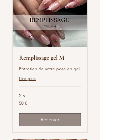
Remplissage gel M
Entretien de votre pose en gel.
Lire plus
2 h
50
50 €
euros
Réserver