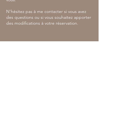
N'hésitez pas à me contacter si vous avez
des questions ou si vous souhaitez apporter
des modifications à votre réservation.
Coordonnées
19 Rue de Colmar, 68420 Herrlisheim-près-
Colmar, France
So Glam 68