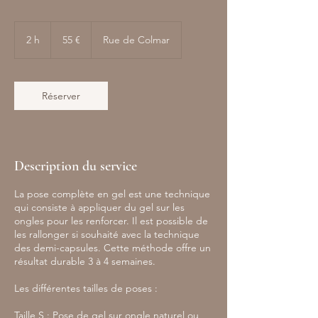
55
euros
2 h
2
55 €
Rue de Colmar
h
Réserver
Description du service
La pose complète en gel est une technique
qui consiste à appliquer du gel sur les
ongles pour les renforcer. Il est possible de
les rallonger si souhaité avec la technique
des demi-capsules. Cette méthode offre un
résultat durable 3 à 4 semaines.
Les différentes tailles de poses :
Taille S : Pose de gel sur ongle naturel ou